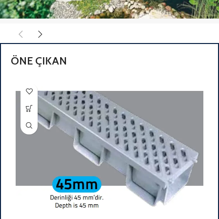
CO PANEL X
HAVUZ
ÖNE ÇIKAN