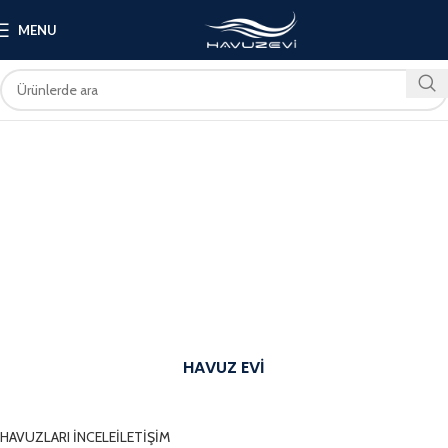
MENU
HAVUZ EVİ
SİZİN İÇİN EN İYİSİNİ DÜŞÜNÜYORUZ
HAVUZLARI İNCELE
İLETİŞİM