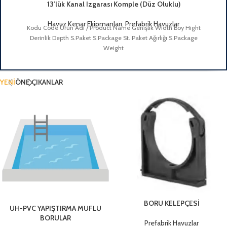
13’lük Kanal Izgarası Komple (Düz Oluklu)
Havuz Kenar Ekipmanları
,
Prefabrik Havuzlar
Kodu Code Ürün Adı / Product Name Genişlik Width Boy Hight
Derinlik Depth S.Paket S.Package St. Paket Ağırlığı S.Package
Weight
YENİ
ÖNE ÇIKANLAR
BORU KELEPÇESİ
UH-PVC YAPIŞTIRMA MUFLU
BORULAR
Prefabrik Havuzlar