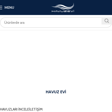
MENU
HAVUZ EVİ
SİZİN İÇİN EN İYİSİNİ DÜŞÜNÜYORUZ
HAVUZLARI İNCELE
İLETİŞİM