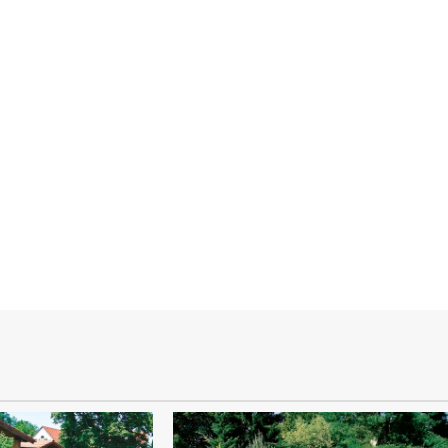
N İYİSİNİ DÜŞÜNÜY