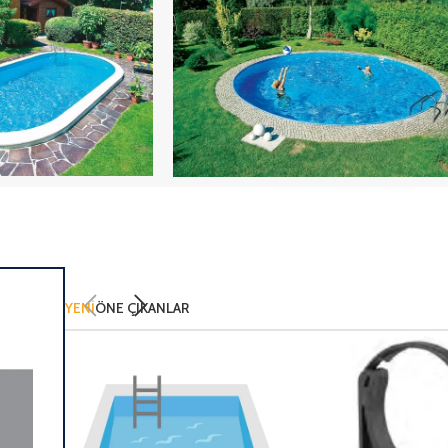
CO
POOL
HAVUZ
YENİ
ÖNE ÇIKANLAR
İNCELE