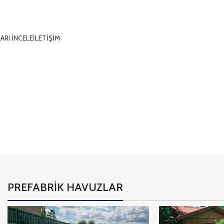
SİZİN İÇİN E
ARI İNCELE
İLETİŞİM
02
PREFABRİK HAVUZLAR