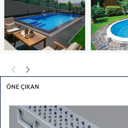
CO
CO
PANEL
STEEL
HAVUZ
HAVUZ
ÖNE ÇIKAN
İncele
İNCELE