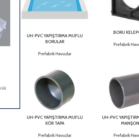
BORU KELEP
UH-PVC YAPIŞTIRMA MUFLU
BORULAR
Prefabrik Hav
Prefabrik Havuzlar
13×50 KANAL IZGARASI PASLANMAZ KOMPLE
Havuz Kenar Ekipmanları
,
Prefabrik Havuzlar
Kodu Code Ürün Adı / Product Name Genişlik Width Boy Hight D
Depth S.Paket S.Package St. Paket Ağırlığı S.Package Weig
nlik
UH-PVC YAPIŞTIRMA MUFLU
UH-PVC YAPIŞTIR
KÖR TAPA
MANŞO
Prefabrik Havuzlar
Prefabrik Hav