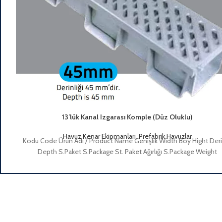
13’lük Kanal Izgarası Komple (Düz Oluklu)
Havuz Kenar Ekipmanları
,
Prefabrik Havuzlar
Kodu Code Ürün Adı / Product Name Genişlik Width Boy Hight Deri
Depth S.Paket S.Package St. Paket Ağırlığı S.Package Weight