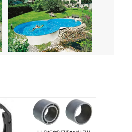
CO
PANEL X
HAVUZ
İNCELE
UH-PVC YAPIŞTIRMA MUFLU