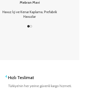
Mebran Mavi
Oluğu
Havuz İçi ve Kenar Kaplama
,
Prefabrik
Havuz Kenar Ekipmanları
,
Prefa
Havuzlar
Havuzlar
4.
Hızlı Teslimat
Türkiye’nin her yerine güvenli kargo hizmeti.