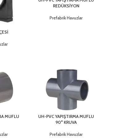
REDÜKSİYON
Prefabrik Havuzlar
ÇESİ
uzlar
20 CM KANAL IZGARASI KOMPLE
erinlik
Havuz Kenar Ekipmanları
,
Prefabrik Havuzlar
Kodu Code Ürün Adı / Product Name Genişlik Width Boy High
ht
Depth S.Paket S.Package St. Paket Ağırlığı S.Package 
MA MUFLU
UH-PVC YAPIŞTIRMA MUFLU
N
90° KRUVA
uzlar
Prefabrik Havuzlar