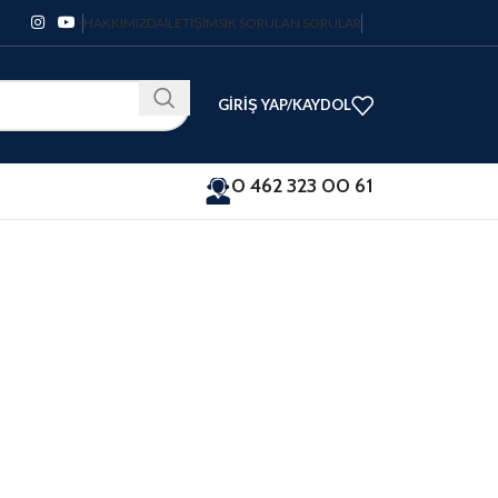
HAKKIMIZDA
İLETIŞIM
SIK SORULAN SORULAR
GIRIŞ YAP/KAYDOL
0 462 323 00 61