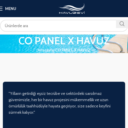
MENU
CO PANEL X HAVUZ
Anasayfa
CO PANEL X HAVUZ
"Yılların getirdiği eşsiz tecrübe ve sektördeki sarsılmaz
güvenimizle, her bir havuz projesini mükemmellik ve uzun
ömürlülük taahhüdüyle hayata geçiriyor, size sadece keyfini
sürmek kalıyor."