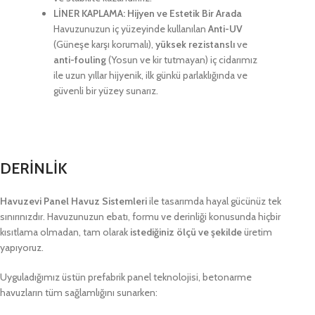
LİNER KAPLAMA: Hijyen ve Estetik Bir Arada
Havuzunuzun iç yüzeyinde kullanılan
Anti-UV
(Güneşe karşı korumalı),
yüksek rezistanslı
ve
anti-fouling
(Yosun ve kir tutmayan) iç cidarımız
ile uzun yıllar hijyenik, ilk günkü parlaklığında ve
güvenli bir yüzey sunarız.
DERİNLİK
Havuzevi Panel Havuz Sistemleri
ile tasarımda hayal gücünüz tek
sınırınızdır. Havuzunuzun ebatı, formu ve derinliği konusunda hiçbir
kısıtlama olmadan, tam olarak
istediğiniz ölçü ve şekilde
üretim
yapıyoruz.
Uyguladığımız üstün prefabrik panel teknolojisi, betonarme
havuzların tüm sağlamlığını sunarken: