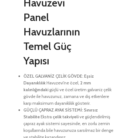
Havuzevi
Panel
Havuzlarının
Temel Güç
Yapısı
ÖZEL GALVANİZ ÇELİK GÖVDE: Eşsiz
Dayanıklılık
Havuzevi'ne özel,
2 mm
kalınlığındaki
güçlü ve özel üretim galvaniz çelik
gövde ile havuzunuz, zamana ve dış etkenlere
karşı maksimum dayanıklılık gösterir.
GÜÇLÜ ÇAPRAZ AYAK SİSTEMİ: Sınırsız
Stabilite
Ekstra
çelik takviyeli
ve güçlendirilmiş
çapraz ayak sistemi sayesinde, en zorlu zemin
koşullarında bile havuzunuza sarsılmaz bir denge
ve stabilite kazandırırız.