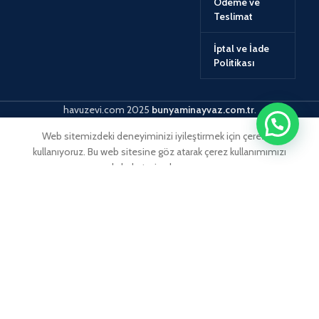
Ödeme ve
Teslimat
İptal ve İade
Politikası
havuzevi.com
2025
bunyaminayvaz.com.tr
.
Web sitemizdeki deneyiminizi iyileştirmek için çerezler
kullanıyoruz. Bu web sitesine göz atarak çerez kullanımımızı
kabul etmiş olursunuz.
ACCEPT
MORE INFO