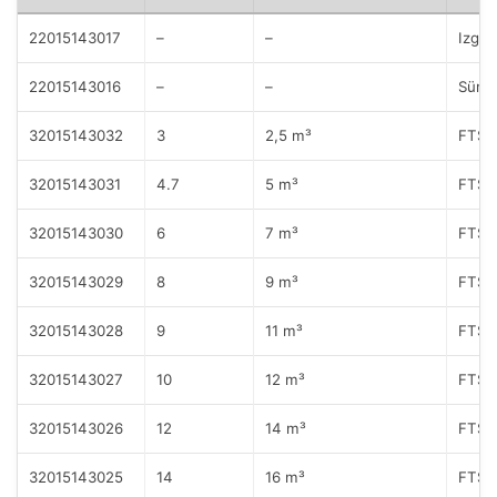
22015143017
–
–
Izgara
22015143016
–
–
Sürgü
32015143032
3
2,5 m³
FTSG
32015143031
4.7
5 m³
FTSG
32015143030
6
7 m³
FTSG
32015143029
8
9 m³
FTSG
32015143028
9
11 m³
FTSG
32015143027
10
12 m³
FTSG
32015143026
12
14 m³
FTSG
32015143025
14
16 m³
FTSG