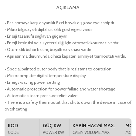
AÇIKLAMA
• Paslanmaya karşı dayanıklı özel boyalı dış gövdeye sahiptir
• Mikro bilgisayarlı dijital sıcaklık göstergesi vardır
• Enerji tasarrufu sağlayan güç ayarı
• Enerji kesintisi ve su yetersizliği için otomatik koruması vardır
• Otomatik buhar basınç boşaltma vanası vardır
• Aşırı ısınma durumunda cihazı kapatan emniyet termostatı vardır.
• Special painted outer body that is resistant to corrosion
• Microcomputer digital temperature display
• Energy-saving power setting
• Automatic protection for power failure and water shortage
• Automatic steam pressure relief valve
• There is a safety thermostat that shuts down the device in case of
overheating
KOD
GÜÇ KW
KABİN HACMİ MAX.
MOD
CODE
POWER KW
CABIN VOLUME MAX.
MOD