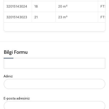
32015143024
18
20 m³
FTSG
32015143023
21
23 m³
FTSG
Bilgi Formu
Adınız
E-posta adresiniz