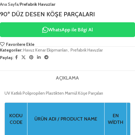
Ana Sayfa
Prefabrik Havuzlar
90º DÜZ DESEN KÖŞE PARÇALARI
WhatsApp ile Bilgi Al
Favorilere Ekle
Kategoriler:
Havuz Kenar Ekipmanları
,
Prefabrik Havuzlar
Paylaş:
AÇIKLAMA
UV Katkılı Polipropilen Plastikten Mamül Köşe Parçaları
KODU
EN
Y
ÜRÜN ADI / PRODUCT NAME
CODE
WIDTH