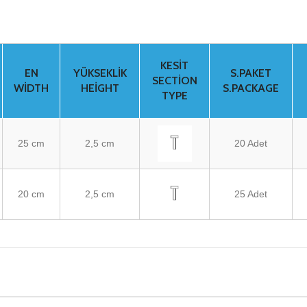
KESIT
EN
YÜKSEKLIK
S.PAKET
SECTION
WIDTH
HEIGHT
S.PACKAGE
TYPE
25 cm
2,5 cm
20 Adet
20 cm
2,5 cm
25 Adet