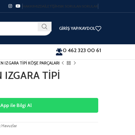
HAKKIMIZDA
İLETIŞIM
SIK SORULAN SORULAR
GIRIŞ YAP/KAYDOL
0 462 323 00 61
N IZGARA TİPİ KÖŞE PARÇALARI
 IZGARA TİPİ
pp ile Bilgi Al
k Havuzlar