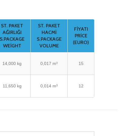
ST. PAKET
ST. PAKET
FIYATI
AĞIRLIĞI
HACMI
PRICE
S.PACKAGE
S.PACKAGE
(EURO)
WEIGHT
VOLUME
14,000 kg
0,017 m³
15
11,650 kg
0,014 m³
12