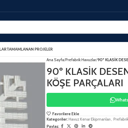
LAR
TAMAMLANAN PROJELER
Ana Sayfa
Prefabrik Havuzlar
90º KLASİK DESE
90º KLASİK DESEN
KÖŞE PARÇALARI
WhatsA
Favorilere Ekle
Kategoriler:
Havuz Kenar Ekipmanları
,
Prefabri
Paylaş: