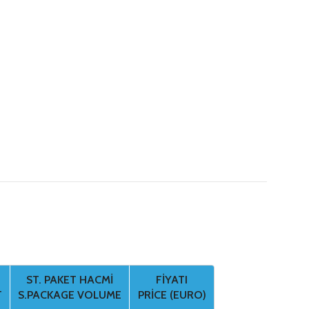
ST. PAKET HACMI
FIYATI
T
S.PACKAGE VOLUME
PRICE (EURO)