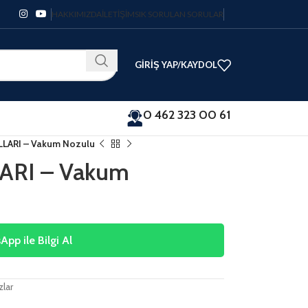
HAKKIMIZDA
İLETIŞIM
SIK SORULAN SORULAR
GIRIŞ YAP/KAYDOL
0 462 323 00 61
LARI – Vakum Nozulu
RI – Vakum
pp ile Bilgi Al
zlar