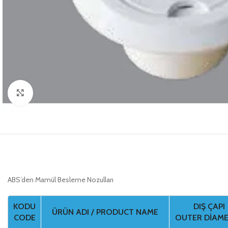
Click to enlarge
ABS’den Mamül Besleme Nozulları
KODU
DIŞ ÇAPI
ÜRÜN ADI / PRODUCT NAME
CODE
OUTER DIAM