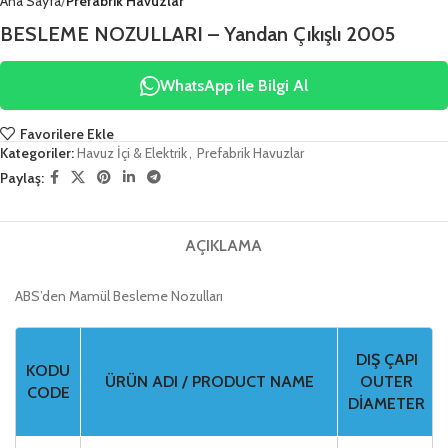
Ana Sayfa
Prefabrik Havuzlar
BESLEME NOZULLARI – Yandan Çıkışlı 2005
WhatsApp ile Bilgi Al
Favorilere Ekle
Kategoriler:
Havuz İçi & Elektrik
,
Prefabrik Havuzlar
Paylaş:
AÇIKLAMA
ABS’den Mamül Besleme Nozulları
DIŞ ÇAPI
KODU
ÜRÜN ADI / PRODUCT NAME
OUTER
CODE
DIAMETER