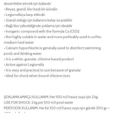
dezenfekte etmek için kullanılır
• Beyaz, granül, klor bazlı bir üründür
• Legionella’ya karşı etkindir
• Granül olduğu için kullanımı kolay ve pratiktir
• Bağlı klor yükseldiğinde şoklama için idealdir
• Inorganic compound with the formula Ca (ClO)2
• Not highly soluble in water and more preferably used in softto
medium hard water
• Calcium hypochlorite is generally used to disinfect swimming
pools and drinking water
• It is a white, granular, chlorine based product
• Active against Legionella
• It is easy and practical to use because of granular
• Ideal for shock when bound chlorine rises
ŞOKLAMA AMAÇLI KULLANIM: Her 100 m3 havuz suyu için 2 kg
USE FOR SHOCK: 2 kg per 100 m3 pool water
PERİYODİK KULLANIM: Her bir 100 m3 havuz suyu için günde 300 gr –