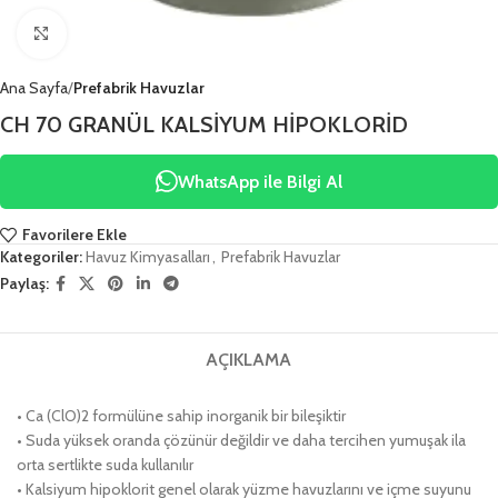
Click to enlarge
Ana Sayfa
Prefabrik Havuzlar
CH 70 GRANÜL KALSİYUM HİPOKLORİD
WhatsApp ile Bilgi Al
Favorilere Ekle
Kategoriler:
Havuz Kimyasalları
,
Prefabrik Havuzlar
Paylaş:
AÇIKLAMA
• Ca (ClO)2 formülüne sahip inorganik bir bileşiktir
• Suda yüksek oranda çözünür değildir ve daha tercihen yumuşak ila
orta sertlikte suda kullanılır
• Kalsiyum hipoklorit genel olarak yüzme havuzlarını ve içme suyunu