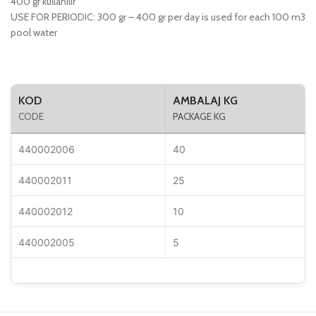
400 gr kullanılır
USE FOR PERIODIC: 300 gr – 400 gr per day is used for each 100 m3
pool water
KOD
AMBALAJ KG
CODE
PACKAGE KG
440002006
40
440002011
25
440002012
10
440002005
5