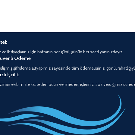
stek
z ve ihtiyaçlarınız için haftanın her günü, günün her saati yanınızdayız.
üvenli Ödeme
elişmiş şifreleme altyapımız sayesinde tüm ödemelerinizi gönül rahatlığıyla
ızlı İşçilik
zman ekibimizle kaliteden ödün vermeden, işlerinizi söz verdiğimiz süred