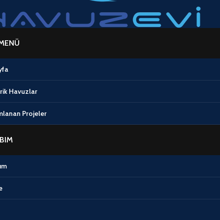
MENÜ
yfa
rik Havuzlar
lanan Projeler
BIM
ım
e