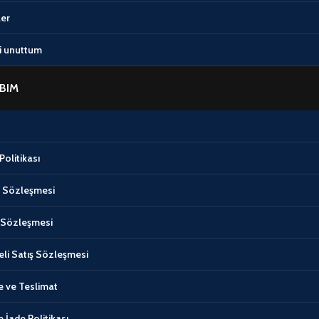
ler
i unuttum
BIM
Politikası
ik Sözleşmesi
 Sözleşmesi
li Satış Sözleşmesi
 ve Teslimat
e İade Politikası