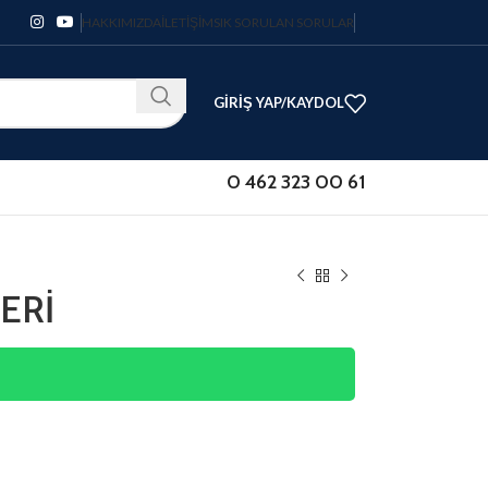
HAKKIMIZDA
İLETIŞIM
SIK SORULAN SORULAR
GIRIŞ YAP/KAYDOL
0 462 323 00 61
ERİ