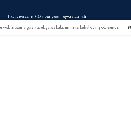
havuzevi.com
2025
bunyaminayvaz.com.tr
.
Bu web sitesine göz atarak çerez kullanımımızı kabul etmiş olursunuz.
M