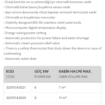
• Enerji kesintisi ve su yetersizliği için otomatik koruması vardır
• Otomatik buhar basınç boşaltma vanası vardır
• Aşırı ısınma durumunda cihazı kapatan emniyet termostatı vardır
• Otomatik su boşaltması mevcuttur
• Stylishly designed AISI 316 stainless steel outer body
• Microcomputer digital temperature display
• Energy-saving power setting
• Automatic protection for power failure and water shortage
• Automatic steam pressure relief valve
• There is a safety thermostat that shuts down the device in case of
overheating
• Automatic water drain
KOD
GÜÇ KW
KABİN HACMİ MAX.
M
CODE
POWER KW
CABIN VOLUME MAX.
M
32015143021
6
7 m³
D
32015143020
9
11 m³
D