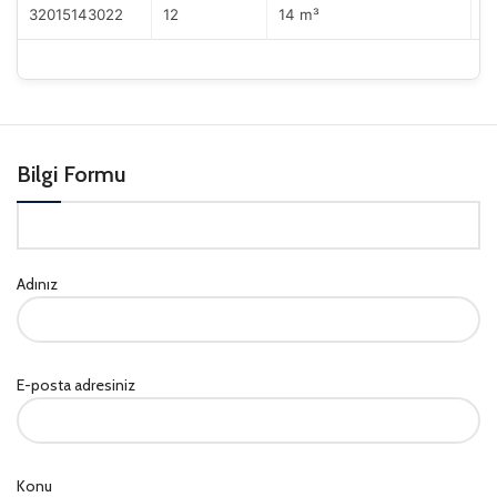
32015143022
12
14 m³
D
Bilgi Formu
Adınız
E-posta adresiniz
Konu