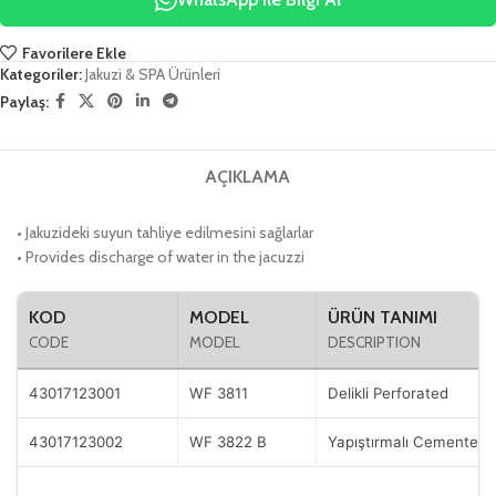
Favorilere Ekle
Kategoriler:
Jakuzi & SPA Ürünleri
Paylaş:
AÇIKLAMA
• Jakuzideki suyun tahliye edilmesini sağlarlar
• Provides discharge of water in the jacuzzi
KOD
MODEL
ÜRÜN TANIMI
CODE
MODEL
DESCRIPTION
43017123001
WF 3811
Delikli Perforated
43017123002
WF 3822 B
Yapıştırmalı Cemented