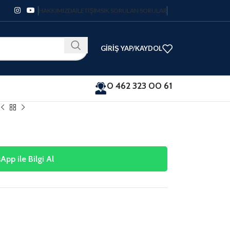
HAKKIMIZDA
İLETIŞIM
SIK SORULAN SORULAR
GIRIŞ YAP/KAYDOL
0 462 323 00 61
pp ile Bilgi Al