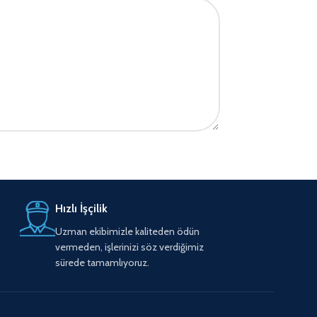
Hızlı İşçilik
Uzman ekibimizle kaliteden ödün
vermeden, işlerinizi söz verdiğimiz
sürede tamamlıyoruz.