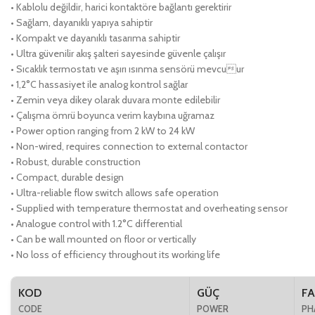
• Kablolu değildir, harici kontaktöre bağlantı gerektirir
• Sağlam, dayanıklı yapıya sahiptir
• Kompakt ve dayanıklı tasarıma sahiptir
• Ultra güvenilir akış şalteri sayesinde güvenle çalışır
• Sıcaklık termostatı ve aşırı ısınma sensörü mevcuur
• 1,2°C hassasiyet ile analog kontrol sağlar
• Zemin veya dikey olarak duvara monte edilebilir
• Çalışma ömrü boyunca verim kaybına uğramaz
• Power option ranging from 2 kW to 24 kW
• Non-wired, requires connection to external contactor
• Robust, durable construction
• Compact, durable design
• Ultra-reliable flow switch allows safe operation
• Supplied with temperature thermostat and overheating sensor
• Analogue control with 1.2°C differential
• Can be wall mounted on floor or vertically
• No loss of efficiency throughout its working life
KOD
GÜÇ
FA
CODE
POWER
PH