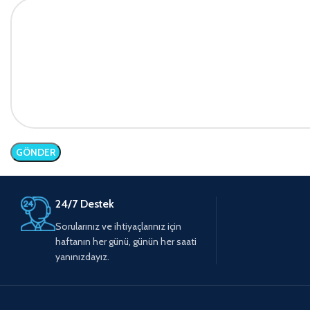
24/7 Destek
Sorularınız ve ihtiyaçlarınız için
haftanın her günü, günün her saati
yanınızdayız.