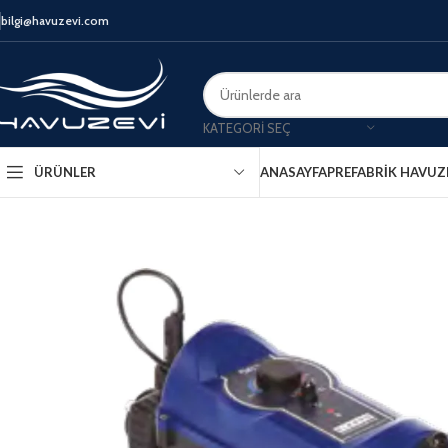
bilgi@havuzevi.com
KATEGORI SEÇ
ANASAYFA
PREFABRIK HAVUZ
ÜRÜNLER