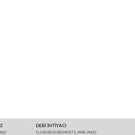
Z
DEBİ İHTİYACI
ASE
FLOW REQUIREMENTS (MIN-MAX)