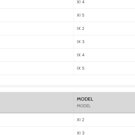
XI 4
XI 5
IX 2
IX 3
IX 4
IX 5
MODEL
MODEL
XI 2
XI 3