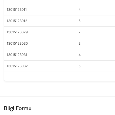
13015123011
4
13015123012
5
13015123029
2
13015123030
3
13015123031
4
13015123032
5
Bilgi Formu