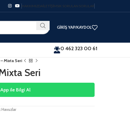
HAKKIMIZDA
İLETIŞIM
SIK SORULAN SORULAR
GIRIŞ YAP/KAYDOL
0 462 323 00 61
– Mixta Seri
Mixta Seri
pp ile Bilgi Al
k Havuzlar