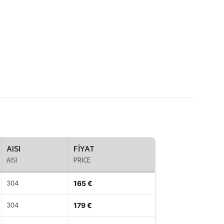
AISI
FIYAT
AISI
PRICE
304
165 €
304
179 €