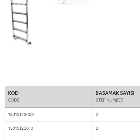
KOD
BASAMAK SAYISI
CODE
STEP NUMBER
13015123009
2
13015123010
3