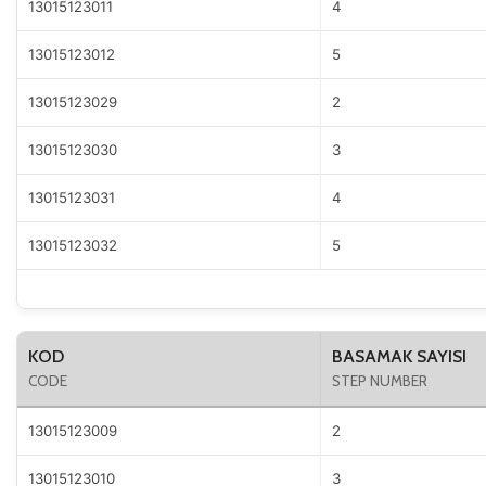
13015123011
4
13015123012
5
13015123029
2
13015123030
3
13015123031
4
13015123032
5
KOD
BASAMAK SAYISI
CODE
STEP NUMBER
13015123009
2
13015123010
3