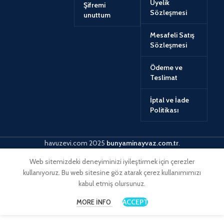
Üyelik
Şifremi
Sözleşmesi
unuttum
Mesafeli Satış
Sözleşmesi
Ödeme ve
Teslimat
İptal ve İade
Politikası
havuzevi.com
2025
bunyaminayvaz.com.tr
.
Web sitemizdeki deneyiminizi iyileştirmek için çerezler
kullanıyoruz. Bu web sitesine göz atarak çerez kullanımımızı
kabul etmiş olursunuz.
ACCEPT
MORE INFO