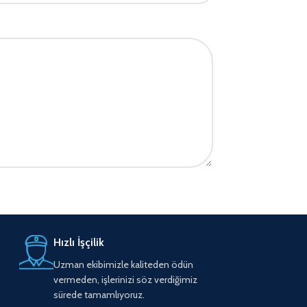
Hızlı İşçilik
Uzman ekibimizle kaliteden ödün
vermeden, işlerinizi söz verdiğimiz
sürede tamamlıyoruz.