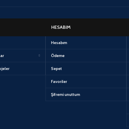
HESABIM
Hesabım
lar
Ödeme
jeler
Sepet
Favoriler
Şifremi unuttum