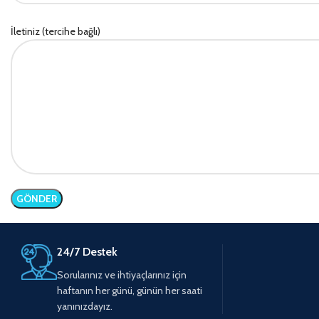
İletiniz (tercihe bağlı)
24/7 Destek
Sorularınız ve ihtiyaçlarınız için
haftanın her günü, günün her saati
yanınızdayız.