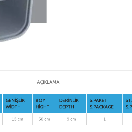
AÇIKLAMA
GENIŞLIK
BOY
DERINLIK
S.PAKET
ST
WIDTH
HIGHT
DEPTH
S.PACKAGE
S.
13 cm
50 cm
9 cm
1