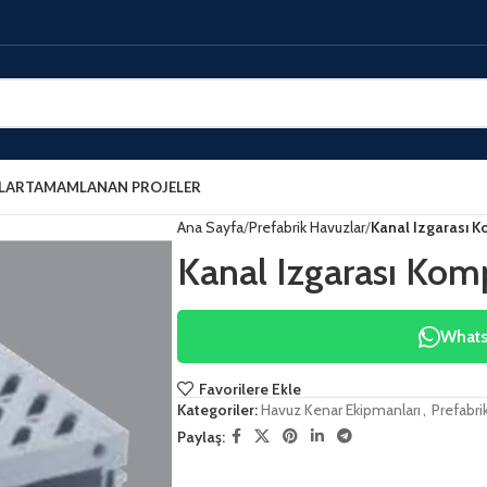
LAR
TAMAMLANAN PROJELER
Ana Sayfa
Prefabrik Havuzlar
Kanal Izgarası 
Kanal Izgarası Kom
WhatsA
Favorilere Ekle
Kategoriler:
Havuz Kenar Ekipmanları
,
Prefabri
Paylaş: