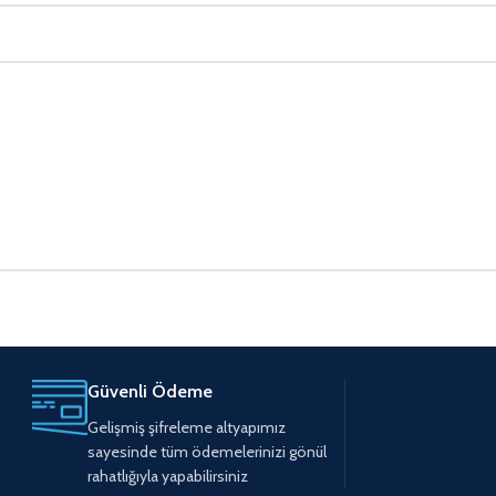
Güvenli Ödeme
Gelişmiş şifreleme altyapımız
sayesinde tüm ödemelerinizi gönül
rahatlığıyla yapabilirsiniz