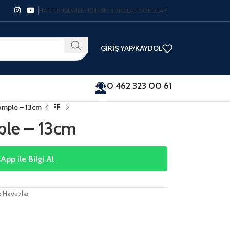
HAKKIMIZDA
İLETIŞIM
SIK SORULAN SORULAR
GIRIŞ YAP/KAYDOL
0 462 323 00 61
Komple – 13cm
ple – 13cm
pp ile Bilgi Al
k Havuzlar