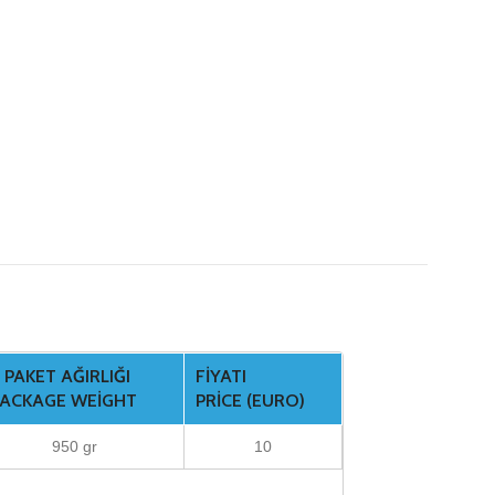
. PAKET AĞIRLIĞI
FIYATI
PACKAGE WEIGHT
PRICE (EURO)
950 gr
10