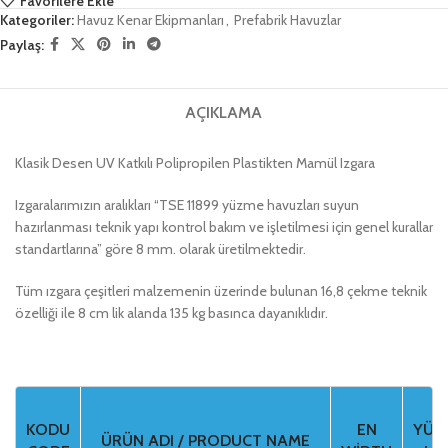
Favorilere Ekle
Kategoriler:
Havuz Kenar Ekipmanları
,
Prefabrik Havuzlar
Paylaş:
AÇIKLAMA
Klasik Desen UV Katkılı Polipropilen Plastikten Mamül Izgara
Izgaralarımızın aralıkları “TSE 11899 yüzme havuzları suyun
hazırlanması teknik yapı kontrol bakım ve işletilmesi için genel kurallar
standartlarına” göre 8 mm. olarak üretilmektedir.
Tüm ızgara çeşitleri malzemenin üzerinde bulunan 16,8 çekme teknik
özelliği ile 8 cm lik alanda 135 kg basınca dayanıklıdır.
KODU
EN
YÜKS
ÜRÜN ADI / PRODUCT NAME