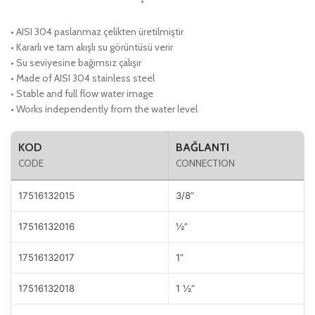
• AISI 304 paslanmaz çelikten üretilmiştir
• Kararlı ve tam akışlı su görüntüsü verir
• Su seviyesine bağımsız çalışır
• Made of AISI 304 stainless steel
• Stable and full flow water image
• Works independently from the water level
KOD
BAĞLANTI
CODE
CONNECTION
17516132015
3/8”
17516132016
½”
17516132017
1”
17516132018
1 ½”