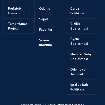
Prefabrik
Ödeme
Çerez
Havuzlar
Politikası
Sepet
Tamamlanan
Gizlilik
Projeler
Sözleşmesi
Favoriler
Üyelik
Şifremi
Sözleşmesi
unuttum
Mesafeli Satış
Sözleşmesi
Ödeme ve
Teslimat
İptal ve İade
Politikası
havuzevi.com
2025
bunyaminayvaz.com.tr
.