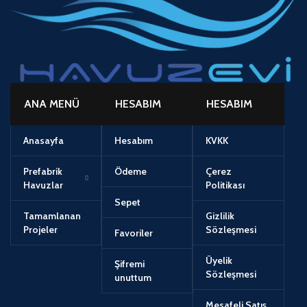
ANA MENÜ
HESABIM
HESABIM
Anasayfa
Hesabım
KVKK
Prefabrik
Ödeme
Çerez
Havuzlar
Politikası
Sepet
Tamamlanan
Gizlilik
Projeler
Sözleşmesi
Favoriler
Üyelik
Şifremi
Sözleşmesi
unuttum
Mesafeli Satış