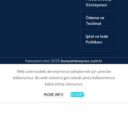
Sözleşmesi
Ödeme ve
Teslimat
İptal ve İade
Politikası
havuzevi.com
2025
bunyaminayvaz.com.tr
.
Web sitemizdeki deneyiminizi iyileştirmek için çerezler
kullanıyoruz. Bu web sitesine göz atarak çerez kullanımımızı
kabul etmiş olursunuz.
ACCEPT
MORE INFO