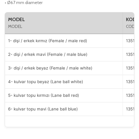
• Ø67 mm diameter
MODEL
KOD
MODEL
CODE
1- dişi / erkek kırmız (Female / male red)
13515
2- dişi / erkek mavi (Female / male blue)
13515
3- dişi / erkek beyaz (Female / male white)
13515
4- kulvar topu beyaz (Lane ball white)
13515
5- kulvar topu kırmızı (Lane ball red)
13515
6- kulvar topu mavi (Lane ball blue)
13515