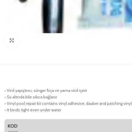
Click to enlarge
• Vinil yapıştırıcı, sünger fırça ve yama vinil içerir
• Su altında bile sıkıca bağlanır
• Vinyl pool repair kit contains vinyl adhesive, dauber and patching vinyl
• It binds tight even under water
KOD