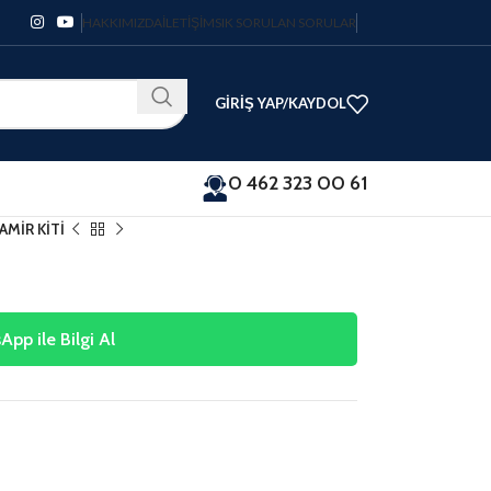
HAKKIMIZDA
İLETIŞIM
SIK SORULAN SORULAR
GIRIŞ YAP/KAYDOL
0 462 323 00 61
AMİR KİTİ
pp ile Bilgi Al