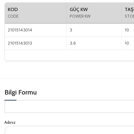
KOD
GÜÇ KW
TAŞ
CODE
POWER KW
STON
21015143014
3
10
21015143013
3.6
10
Bilgi Formu
Adınız