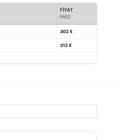
FIYAT
PRICE
302 €
312 €