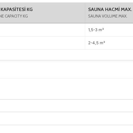
 KAPASİTESİ KG
SAUNA HACMİ MAX.
E CAPACITY KG
SAUNA VOLUME MAX.
1,5-3 m³
2-4,5 m³