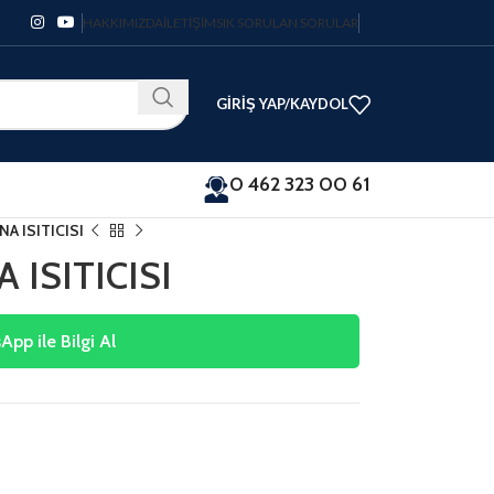
HAKKIMIZDA
İLETIŞIM
SIK SORULAN SORULAR
GIRIŞ YAP/KAYDOL
0 462 323 00 61
 ISITICISI
ISITICISI
pp ile Bilgi Al