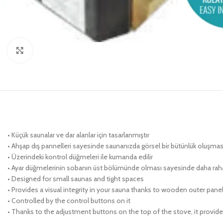
Click to enlarge
• Küçük saunalar ve dar alanlar için tasarlanmıştır
• Ahşap dış pannelleri sayesinde saunanızda görsel bir bütünlük oluşması
• Üzerindeki kontrol düğmeleri ile kumanda edilir
• Ayar düğmelerinin sobanın üst bölümünde olması sayesinde daha raha
• Designed for small saunas and tight spaces
• Provides a visual integrity in your sauna thanks to wooden outer pane
• Controlled by the control buttons on it
• Thanks to the adjustment buttons on the top of the stove, it provi