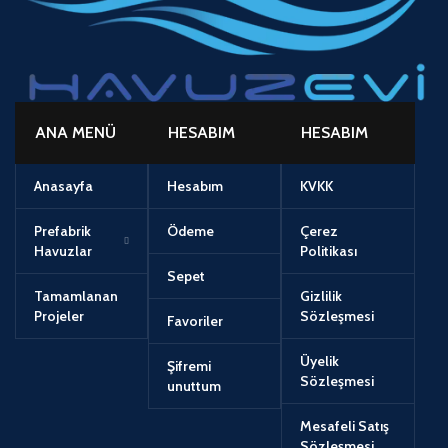
ANA MENÜ
HESABIM
HESABIM
Anasayfa
Hesabım
KVKK
Prefabrik
Ödeme
Çerez
Havuzlar
Politikası
Sepet
Tamamlanan
Gizlilik
Projeler
Sözleşmesi
Favoriler
Üyelik
Şifremi
Sözleşmesi
unuttum
Mesafeli Satış
Sözleşmesi