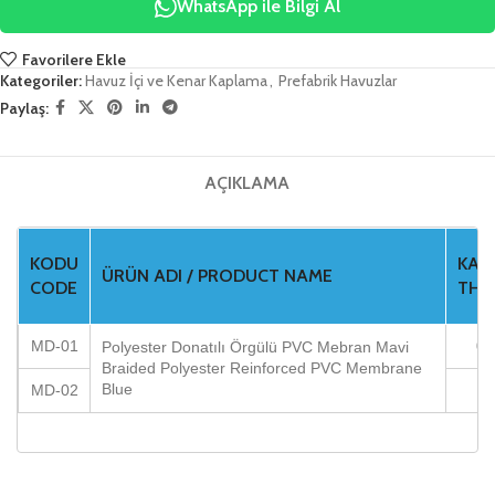
WhatsApp ile Bilgi Al
Favorilere Ekle
Kategoriler:
Havuz İçi ve Kenar Kaplama
,
Prefabrik Havuzlar
Paylaş:
AÇIKLAMA
KODU
KALI
ÜRÜN ADI / PRODUCT NAME
CODE
THI
MD-01
0,
Polyester Donatılı Örgülü PVC Mebran Mavi
Braided Polyester Reinforced PVC Membrane
Blue
MD-02
1,