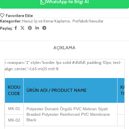
WhatsApp ile Bilgi Al
Favorilere Ekle
Kategoriler:
Havuz İçi ve Kenar Kaplama
,
Prefabrik Havuzlar
Paylaş:
AÇIKLAMA
< rowspan=”2″ style=”border: 1px solid #d1d1d1; padding: 10px; text-
align: center;”>1,65 mt25 mt1-8
KODU
KAL
ÜRÜN ADI / PRODUCT NAME
CODE
THI
MK-01
0
Polyester Donatılı Örgülü PVC Mebran Siyah
Braided Polyester Reinforced PVC Membrane
Black
MK-02
1