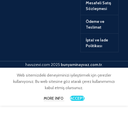
Mesafeli Satış
Sözleşmesi
Ödeme ve
Teslimat
İptal ve İade
Politikası
havuzevi.com
2025
bunyaminayvaz.com.tr
.
Web sitemizdeki deneyiminizi iyileştirmek için çerezler
kullanıyoruz. Bu web sitesine göz atarak çerez kullanımımızı
kabul etmiş olursunuz.
ACCEPT
MORE INFO