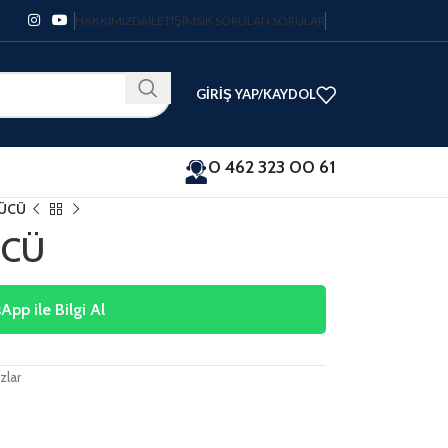
HAKKIMIZDA
İLETIŞIM
SIK SORULAN SORULAR
GIRIŞ YAP/KAYDOL
0 462 323 00 61
RÜCÜ
ÜCÜ
pp ile Bilgi Al
zlar