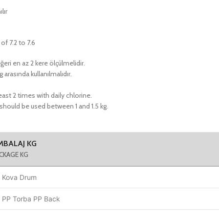
lır
of 7.2 to 7.6
eri en az 2 kere ölçülmelidir.
arasında kullanılmalıdır.
t 2 times with daily chlorine.
should be used between 1 and 1.5 kg.
MBALAJ KG
CKAGE KG
 Kova Drum
 PP Torba PP Back