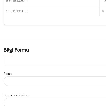
55015133002
10
55015133003
6
Bilgi Formu
Adınız
E-posta adresiniz