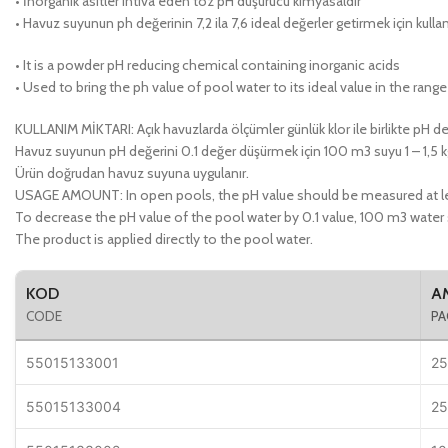
• İnorganik asitler ihtiva eden toz pH düşürücü kimyasaldır
• Havuz suyunun ph değerinin 7,2 ila 7,6 ideal değerler getirmek için kullanı
• It is a powder pH reducing chemical containing inorganic acids
• Used to bring the ph value of pool water to its ideal value in the range 
KULLANIM MİKTARI: Açık havuzlarda ölçümler günlük klor ile birlikte pH değ
Havuz suyunun pH değerini 0.1 değer düşürmek için 100 m3 suyu 1 – 1,5 kg 
Ürün doğrudan havuz suyuna uygulanır.
USAGE AMOUNT: In open pools, the pH value should be measured at leas
To decrease the pH value of the pool water by 0.1 value, 100 m3 water 
The product is applied directly to the pool water.
KOD
A
CODE
PA
55015133001
25
55015133004
25