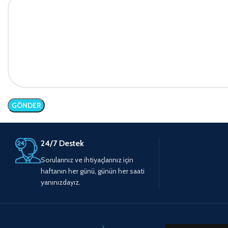
24/7 Destek
Sorularınız ve ihtiyaçlarınız için
haftanın her günü, günün her saati
yanınızdayız.