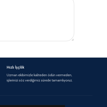
Hızlı İşçilik
Uzman ekibimizle kaliteden ödün vermeden,
işlerinizi söz verdiğimiz sürede tamamlıyoruz.