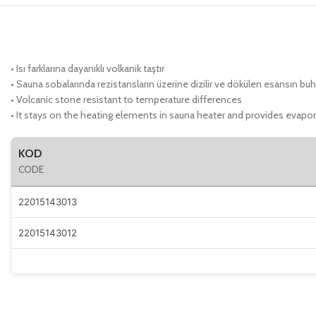
• Isı farklarına dayanıklı volkanik taştır
• Sauna sobalarında rezistansların üzerine dizilir ve dökülen esansın buh
• Volcanic stone resistant to temperature differences
• It stays on the heating elements in sauna heater and provides evapora
KOD
CODE
22015143013
22015143012