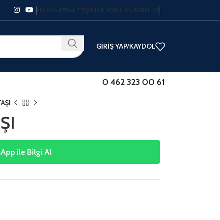
HAKKIMIZDA
İLETIŞIM
SIK SORULAN SORULAR
GIRIŞ YAP/KAYDOL
0 462 323 00 61
AŞI
ŞI
pp ile Bilgi Al