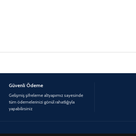
Güvenli Ödeme
Gelişmiş şifreleme altyapımız sayesinde
tüm ödemelerinizi gönül rahatlığıyla
yapabilirsiniz