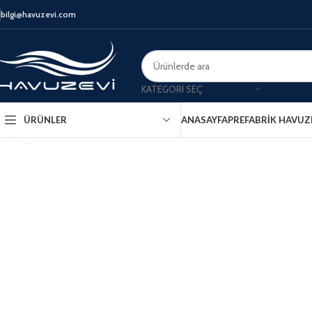
bilgi@havuzevi.com
KATEGORI SEÇ
ANASAYFA
PREFABRIK HAVUZ
ÜRÜNLER
Click to enlarge