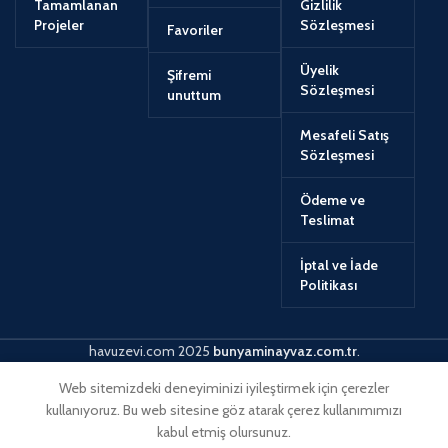
Tamamlanan
Gizlilik
Projeler
Sözleşmesi
Favoriler
Üyelik
Şifremi
Sözleşmesi
unuttum
Mesafeli Satış
Sözleşmesi
Ödeme ve
Teslimat
İptal ve İade
Politikası
havuzevi.com
2025
bunyaminayvaz.com.tr
.
Web sitemizdeki deneyiminizi iyileştirmek için çerezler
kullanıyoruz. Bu web sitesine göz atarak çerez kullanımımızı
kabul etmiş olursunuz.