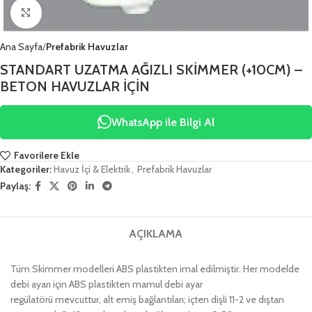
Click to enlarge
Ana Sayfa
Prefabrik Havuzlar
STANDART UZATMA AĞIZLI SKİMMER (+10CM) –
BETON HAVUZLAR İÇİN
WhatsApp ile Bilgi Al
Favorilere Ekle
Kategoriler:
Havuz İçi & Elektrik
,
Prefabrik Havuzlar
Paylaş:
AÇIKLAMA
Tüm Skimmer modelleri ABS plastikten imal edilmiştir. Her modelde
debi ayarı için ABS plastikten mamul debi ayar
regülatörü mevcuttur, alt emiş bağlantıları; içten dişli 11-2 ve dıştan