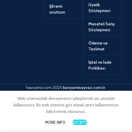
Üyelik
Şifremi
Sözleşmesi
unuttum
Mesafeli Satış
Sözleşmesi
Ödeme ve
Teslimat
İptal ve İade
Politikası
havuzevi.com
2025
bunyaminayvaz.com.tr
.
Web sitemizdeki deneyiminizi iyileştirmek için çerezler
kullanıyoruz. Bu web sitesine göz atarak çerez kullanımımızı
kabul etmiş olursunuz.
ACCEPT
MORE INFO