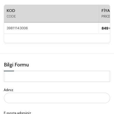
KOD
FIYAT
CODE
PRICE
39811143006
849 €
Bilgi Formu
Adınız
E-posta adresiniz