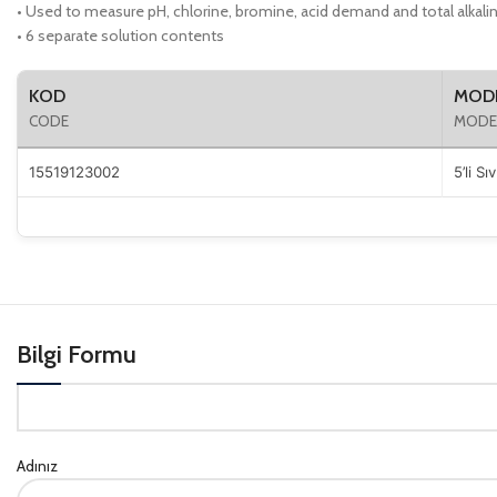
• Used to measure pH, chlorine, bromine, acid demand and total alkalin
• 6 separate solution contents
KOD
MOD
CODE
MODE
15519123002
5’li Sı
Bilgi Formu
Adınız