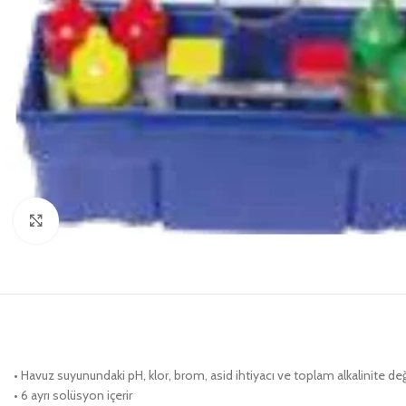
Click to enlarge
• Havuz suyunundaki pH, klor, brom, asid ihtiyacı ve toplam alkalinite değer
• 6 ayrı solüsyon içerir