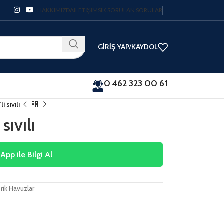
HAKKIMIZDA
İLETIŞIM
SIK SORULAN SORULAR
GIRIŞ YAP/KAYDOL
0 462 323 00 61
i sıvılı
sıvılı
pp ile Bilgi Al
rik Havuzlar