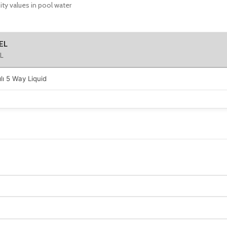
ity values in pool water
EL
L
vılı 5 Way Liquid