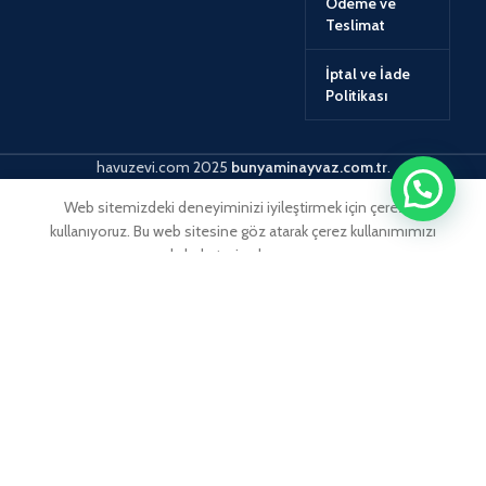
Ödeme ve
Teslimat
İptal ve İade
Politikası
havuzevi.com
2025
bunyaminayvaz.com.tr
.
Web sitemizdeki deneyiminizi iyileştirmek için çerezler
kullanıyoruz. Bu web sitesine göz atarak çerez kullanımımızı
kabul etmiş olursunuz.
ACCEPT
MORE INFO