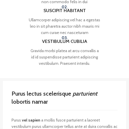
non commodo felis in dui
02.
SUSCIPIT HABITANT
Ullamcorper adipiscing vel hac a egestas
leo in sit pharetra auctor nibh mauris mi
cum curae nec nasceturam
03.
VESTIBULUM CUBILIA
Gravida morbi platea at arcu convallis a
id id suspendisse parturient adipiscing
vestibulum. Praesent interdu.
Purus lectus scelerisque
parturient
lobortis namar
Purus
vel sapien
a mollis fusce parturient a laoreet
vestibulum purus ullamcorper tellus ante at duira convallis ac