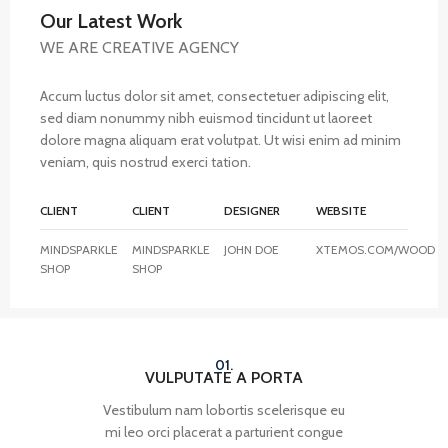
Our Latest Work
WE ARE CREATIVE AGENCY
Accum luctus dolor sit amet, consectetuer adipiscing elit,
sed diam nonummy nibh euismod tincidunt ut laoreet
dolore magna aliquam erat volutpat. Ut wisi enim ad minim
veniam, quis nostrud exerci tation.
CLIENT
CLIENT
DESIGNER
WEBSITE
MINDSPARKLE
MINDSPARKLE
JOHN DOE
XTEMOS.COM/WOOD
SHOP
SHOP
01.
VULPUTATE A PORTA
Vestibulum nam lobortis scelerisque eu
mi leo orci placerat a parturient congue