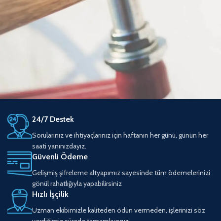
24/7 Destek
Netus eu mollis hac dignis
Furniture
Sorularınız ve ihtiyaçlarınız için haftanın her günü, günün her
saati yanınızdayız.
Güvenli Ödeme
Gelişmiş şifreleme altyapımız sayesinde tüm ödemelerinizi
gönül rahatlığıyla yapabilirsiniz
Hızlı İşçilik
Uzman ekibimizle kaliteden ödün vermeden, işlerinizi söz