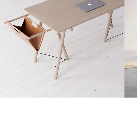
Decor
Et vestibulum quis a suspendisse
R