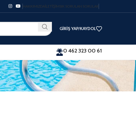
HAKKIMIZDA
İLETIŞIM
SIK SORULAN SORULAR
GIRIŞ YAP/KAYDOL
0 462 323 00 61