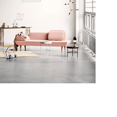
Decor
honcus quisque sollicitudin