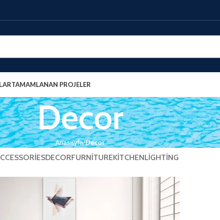
LAR
TAMAMLANAN PROJELER
Decor
Anasayfa
Decor
CCESSORIES
DECOR
FURNITURE
KITCHEN
LIGHTING