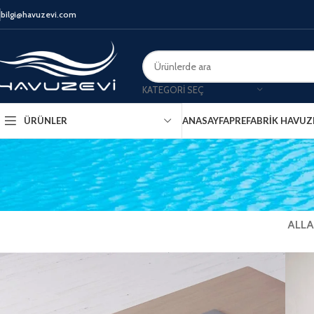
bilgi@havuzevi.com
KATEGORI SEÇ
ANASAYFA
PREFABRIK HAVUZ
ÜRÜNLER
ALL
A